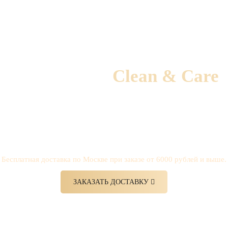
Доставка от
Clean & Care
Походы в мастерскую отменяются!
о оповещая клиентов и договариваясь на удобное для них время. Э
мастерскую.
Бесплатная доставка по Москве при заказе от 6000 рублей и выше.
ЗАКАЗАТЬ ДОСТАВКУ