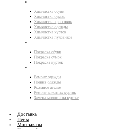
Химчистка
Химчистка обуви
Химчистка сумок
Химчистка кроссовок
Химчистка одежды
Химчистка курток
Химчистка пуховиков
Покраска
Покраска обуви
Покраска сумок
Покраска курток
Ателье
Ремонт одежды
Пошив одежды
Кожаное ателье
Ремонт кожаных курток
Замена молнии на куртке
Доставка
Цены
Мои заказы