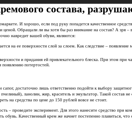
емового состава, разруша
рмаркете. И хорошо, если под руку попадется качественное средст
и ценой. Обращали ли вы хотя бы раз внимание на состав? А зря – 
очно навредит вашей обуви, являются:
ается на ее поверхности слой за слоем. Как следствие – появлени
оверхности и придания ей привлекательного блеска. При этом при 
и появлению потертостей.
 сапог, достаточно лишь ответственно подойти к выбору защитног
 пчелиный), ланолин, жир, краситель и эмульгатор. Такой состав н
ть на средства по цене до 150 рублей вовсе не стоит.
сть – проведите эксперимент. Для этого нанесите средство при ком
ть обувь. Качественный крем же начнет постепенно плавиться, что 