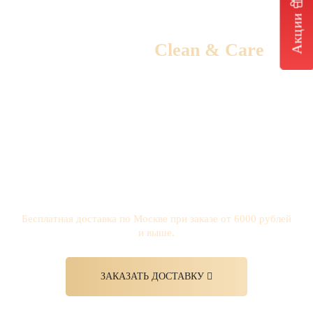
Акции
Доставка от
Clean & Care
Походы в мастерскую отменяются!
Мы осуществляем бесплатную доставку по Москве,
предварительно оповещая клиентов и договариваясь на
удобное для них время. Это избавит вас от ожидания и
потери времени в момент похода в мастерскую.
Бесплатная доставка по Москве при заказе от 6000 рублей
и выше.
ЗАКАЗАТЬ ДОСТАВКУ