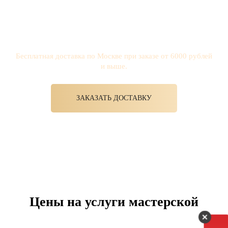
Мы осуществляем бесплатную доставку по Москве,
предварительно оповещая клиентов и договариваясь на
удобное для них время. Это избавит вас от ожидания и
потери времени в момент похода в мастерскую.
Бесплатная доставка по Москве при заказе от 6000 рублей
и выше.
ЗАКАЗАТЬ ДОСТАВКУ
Цены на услуги мастерской