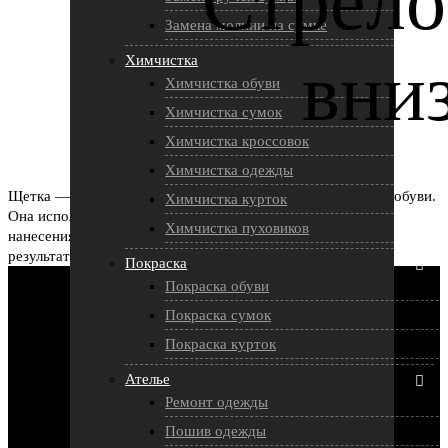
Замена молнии на сумке
Химчистка
Химчистка обуви
Химчистка сумок
Химчистка кроссовок
Листайте ниже
Химчистка одежды
Щетка — главный инструмент сохранения хорошего вида обуви.
Химчистка курток
Она используется для чистки материала, его полировки,
Химчистка пуховиков
нанесения уходовых средств. Но для достижения нужного
результата, необходимо верно выбрать щетку, учитывая
Покраска
несколько важных критериев.
Покраска обуви
Покраска сумок
Покраска курток
Ателье
Ремонт одежды
Пошив одежды